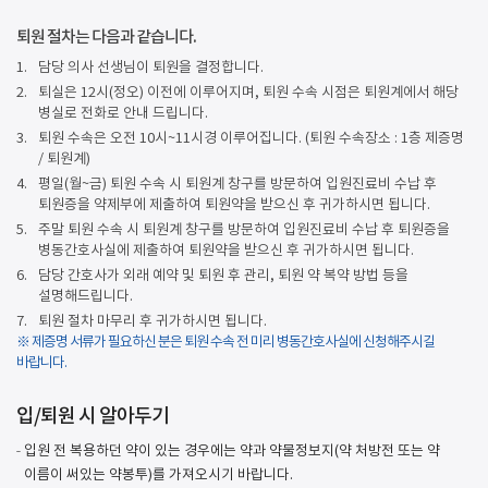
퇴원 절차는 다음과 같습니다.
1.
담당 의사 선생님이 퇴원을 결정합니다.
2.
퇴실은 12시(정오) 이전에 이루어지며, 퇴원 수속 시점은 퇴원계에서 해당
병실로 전화로 안내 드립니다.
3.
퇴원 수속은 오전 10시~11시경 이루어집니다. (퇴원 수속장소 : 1층 제증명
/ 퇴원계)
4.
평일(월~금) 퇴원 수속 시 퇴원계 창구를 방문하여 입원진료비 수납 후
퇴원증을 약제부에 제출하여 퇴원약을 받으신 후 귀가하시면 됩니다.
5.
주말 퇴원 수속 시 퇴원계 창구를 방문하여 입원진료비 수납 후 퇴원증을
병동간호사실에 제출하여 퇴원약을 받으신 후 귀가하시면 됩니다.
6.
담당 간호사가 외래 예약 및 퇴원 후 관리, 퇴원 약 복약 방법 등을
설명해드립니다.
7.
퇴원 절차 마무리 후 귀가하시면 됩니다.
※ 제증명 서류가 필요하신 분은 퇴원 수속 전 미리 병동간호사실에 신청해주시길
바랍니다.
입/퇴원 시 알아두기
입원 전 복용하던 약이 있는 경우에는 약과 약물정보지(약 처방전 또는 약
이름이 써있는 약봉투)를 가져오시기 바랍니다.