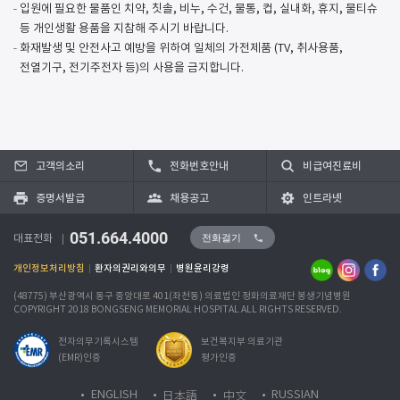
입원에 필요한 물품인 치약, 칫솔, 비누, 수건, 물통, 컵, 실내화, 휴지, 물티슈
등 개인생활 용품을 지참해 주시기 바랍니다.
화재발생 및 안전사고 예방을 위하여 일체의 가전제품 (TV, 취사용품,
전열기구, 전기주전자 등)의 사용을 금지합니다.
고객의소리
전화번호안내
비급여진료비
증명서발급
채용공고
인트라넷
051.664.4000
전화걸기
대표전화
개인정보처리방침
환자의권리와의무
병원윤리강령
(48775) 부산광역시 동구 중앙대로 401(좌천동) 의료법인 정화의료재단 봉생기념병원
COPYRIGHT 2018 BONGSENG MEMORIAL HOSPITAL ALL RIGHTS RESERVED.
전자의무기록시스템
보건복지부 의료기관
(EMR)인증
평가인증
日本語
中文
ENGLISH
RUSSIAN