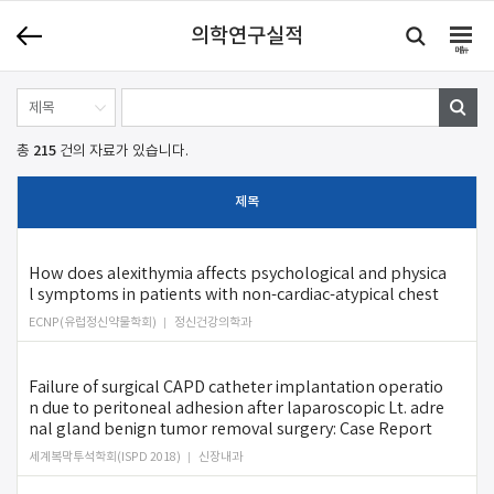
의학연구실적
메뉴
215
총
건의 자료가 있습니다.
제목
How does alexithymia affects psychological and physica
l symptoms in patients with non-cardiac-atypical chest
ECNP(유럽정신약물학회)
정신건강의학과
Failure of surgical CAPD catheter implantation operatio
n due to peritoneal adhesion after laparoscopic Lt. adre
nal gland benign tumor removal surgery: Case Report
세계복막투석학회(ISPD 2018)
신장내과