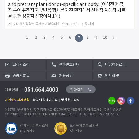
and pretransplant donor-specific antibody. (이식전 제공
자 특이 유전자 거부반응 항체를 가진 환자에서 선제적 탈감작 치료
를 통한 성공적 신장이식 1례)
2017 대한신장학회 국제춘계학술대회(KSN2017)
신장내과
7
1
2
3
4
5
6
8
9
10
고객의소리
전화번호안내
비급여진료비
증명서발급
채용공고
인트라넷
051.664.4000
전화걸기
대표전화
개인정보처리방침
환자의권리와의무
병원윤리강령
(48775) 부산광역시 동구 중앙대로 401(좌천동) 의료법인 정화의료재단 봉생기념병원
COPYRIGHT 2018 BONGSENG MEMORIAL HOSPITAL ALL RIGHTS RESERVED.
전자의무기록시스템
보건복지부 의료기관
(EMR)인증
평가인증