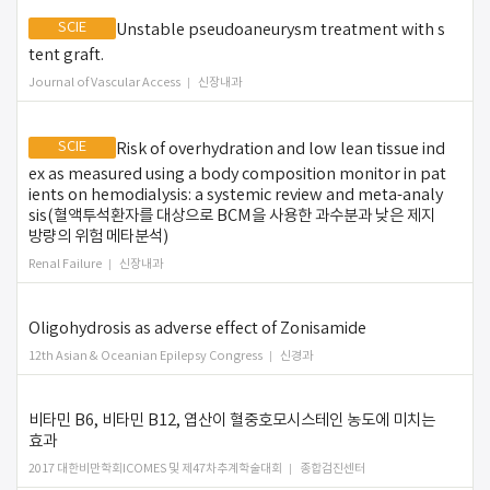
SCIE
Unstable pseudoaneurysm treatment with s
tent graft.
Journal of Vascular Access
신장내과
SCIE
Risk of overhydration and low lean tissue ind
ex as measured using a body composition monitor in pat
ients on hemodialysis: a systemic review and meta-analy
sis(혈액투석환자를 대상으로 BCM을 사용한 과수분과 낮은 제지
방량의 위험 메타분석)
Renal Failure
신장내과
Oligohydrosis as adverse effect of Zonisamide
12th Asian & Oceanian Epilepsy Congress
신경과
비타민 B6, 비타민 B12, 엽산이 혈중호모시스테인 농도에 미치는
효과
2017 대한비만학회ICOMES 및 제47차추계학술대회
종합검진센터