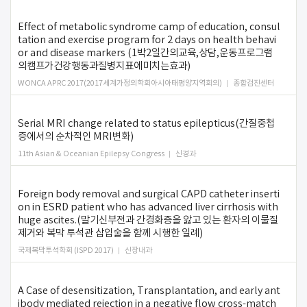
Effect of metabolic syndrome camp of education, consul
tation and exercise program for 2 days on health behavi
or and disease markers (1박2일간의교육,상담,운동프로그램
의캠프가건강행동과질병지표에미치는효과)
WONCA APRC 2017(2017세계가정의학회아시아태평양지역회의)
종합검진센터
Serial MRI change related to status epilepticus(간질중첩
증에서의 순차적인 MRI변화)
11th Asian & Oceanian Epilepsy Congress
신경과
Foreign body removal and surgical CAPD catheter inserti
on in ESRD patient who has advanced liver cirrhosis with
huge ascites.(말기신부전과 간경화증을 앓고 있는 환자의 이물질
제거와 복막 투석관 삽입술을 함께 시행한 일례)
국제복막투석학회 (ISPD 2017)
신장내과
A Case of desensitization, Transplantation, and early ant
ibody mediated rejection in a negative flow cross-match